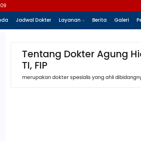
109
nda
Jadwal Dokter
Layanan
Berita
Galeri
P
Tentang Dokter Agung Hid
TI, FIP
merupakan dokter spesialis yang ahli dibidangn