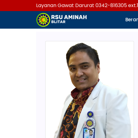
Layanan Gawat Darurat 0342-816305 ext.
Bera