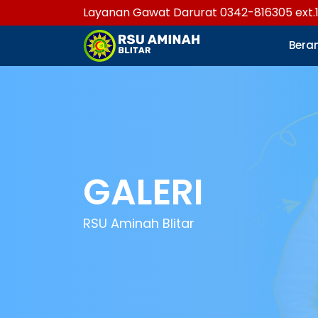
Layanan Gawat Darurat 0342-816305 ext.
Bera
GALERI
RSU Aminah Blitar