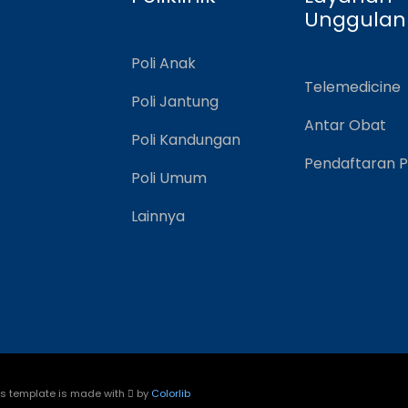
Unggulan
Poli Anak
Telemedicine
Poli Jantung
Antar Obat
Poli Kandungan
Pendaftaran P
Poli Umum
Lainnya
his template is made with
by
Colorlib