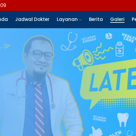
109
nda
Jadwal Dokter
Layanan
Berita
Galeri
P