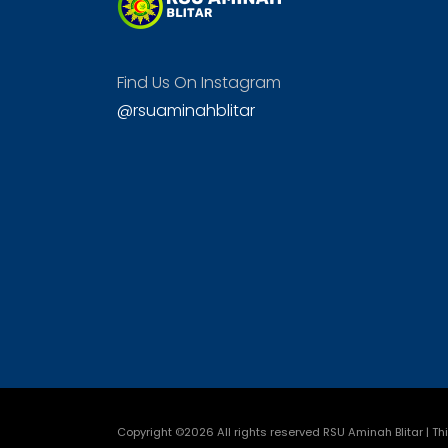
Find Us On Instagram
@rsuaminahblitar
Copyright ©
2026 All rights reserved RSU Aminah Blitar | T