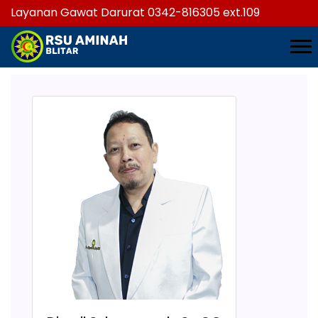
Layanan Gawat Darurat 0342-816305 ext.109