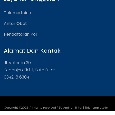
Telemedicine
Antar Obat
Pendaftaran Poli
Alamat Dan Kontak
Jl. Veteran 39
Kepanjen Kidul, Kota Blitar
0342-816304
Copyright ©
2026 All rights reserved RSU Aminah Blitar | This template is
made with
by
Colorlib