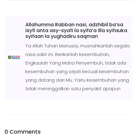
Allahumma Rabban nasi, adzhibil ba’sa
isyfi anta asy-syafi la syifa’a illa syifauka
syifaan la yughadiru saqman
Ya Allah Tuhan Manusia, musnahkanlah segala
rasa sakit ini. Berikanlah kesembuhan,
Engkaulah Yang Maha Penyembuh, tidak ada
kesembuhan yang sejati kecuali kesembuhan
yang datang dari Mu. Yaitu kesembuhan yang
tidak meninggalkan satu penyakit apapun
0 Comments