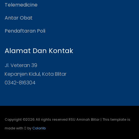
Telemedicine
Antar Obat
Pendaftaran Poli
Alamat Dan Kontak
Jl. Veteran 39
Kepanjen Kidul, Kota Blitar
0342-816304
Copyright ©
2026 All rights reserved RSU Aminah Blitar | This template is
made with
by
Colorlib