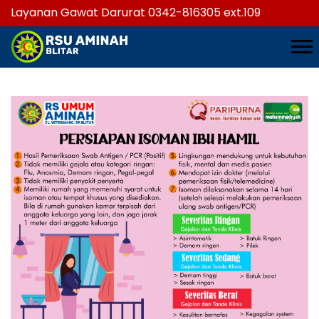
Layanan Gawat Darurat 0342-816305 ext.109