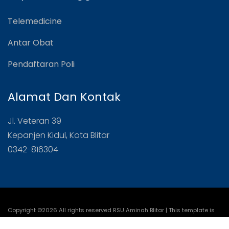
Telemedicine
Antar Obat
Pendaftaran Poli
Alamat Dan Kontak
Jl. Veteran 39
Kepanjen Kidul, Kota Blitar
0342-816304
Copyright ©
2026 All rights reserved RSU Aminah Blitar | This template is
made with
by
Colorlib