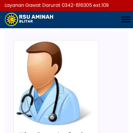
Layanan Gawat Darurat 0342-816305 ext.109