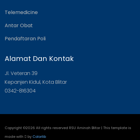
Telemedicine
Antar Obat
Pendaftaran Poli
Alamat Dan Kontak
Jl. Veteran 39
Kepanjen Kidul, Kota Blitar
0342-816304
Copyright ©
2026 All rights reserved RSU Aminah Blitar | This template is
made with
by
Colorlib