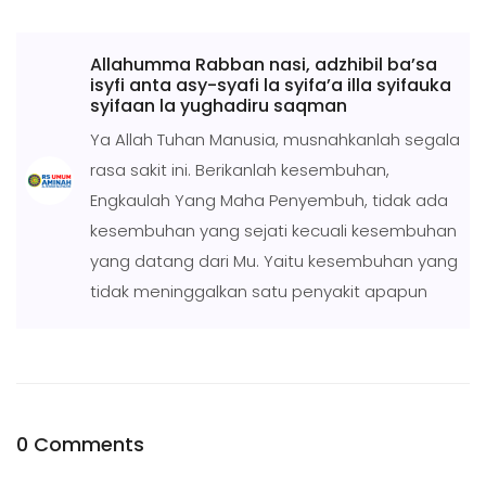
Allahumma Rabban nasi, adzhibil ba’sa
isyfi anta asy-syafi la syifa’a illa syifauka
syifaan la yughadiru saqman
Ya Allah Tuhan Manusia, musnahkanlah segala
rasa sakit ini. Berikanlah kesembuhan,
Engkaulah Yang Maha Penyembuh, tidak ada
kesembuhan yang sejati kecuali kesembuhan
yang datang dari Mu. Yaitu kesembuhan yang
tidak meninggalkan satu penyakit apapun
0 Comments