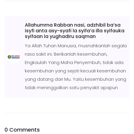
Allahumma Rabban nasi, adzhibil ba’sa
isyfi anta asy-syafi la syifa’a illa syifauka
syifaan la yughadiru saqman
Ya Allah Tuhan Manusia, musnahkanlah segala
rasa sakit ini. Berikanlah kesembuhan,
Engkaulah Yang Maha Penyembuh, tidak ada
kesembuhan yang sejati kecuali kesembuhan
yang datang dari Mu. Yaitu kesembuhan yang
tidak meninggalkan satu penyakit apapun
0 Comments