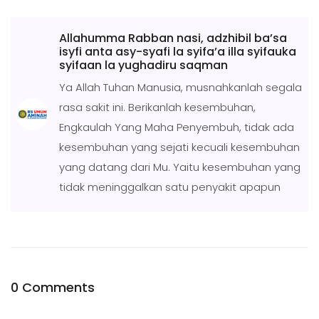
Allahumma Rabban nasi, adzhibil ba’sa
isyfi anta asy-syafi la syifa’a illa syifauka
syifaan la yughadiru saqman
Ya Allah Tuhan Manusia, musnahkanlah segala
rasa sakit ini. Berikanlah kesembuhan,
Engkaulah Yang Maha Penyembuh, tidak ada
kesembuhan yang sejati kecuali kesembuhan
yang datang dari Mu. Yaitu kesembuhan yang
tidak meninggalkan satu penyakit apapun
0 Comments