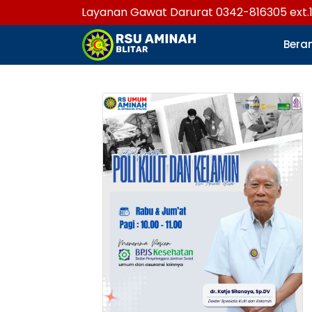
Layanan Gawat Darurat 0342-816305 ext.
Bera