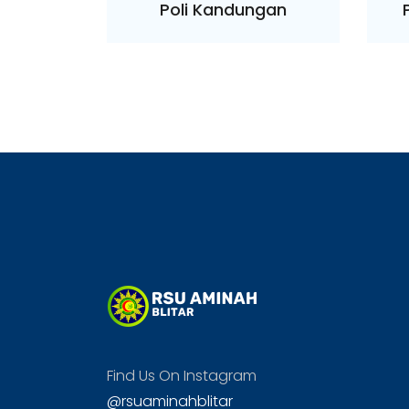
k
Poli Kandungan
Find Us On Instagram
@rsuaminahblitar