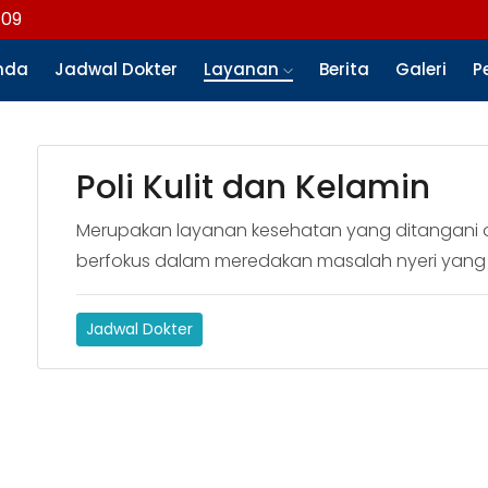
109
nda
Jadwal Dokter
Layanan
Berita
Galeri
P
Poli Kulit dan Kelamin
Merupakan layanan kesehatan yang ditangani ol
berfokus dalam meredakan masalah nyeri yang d
Jadwal Dokter