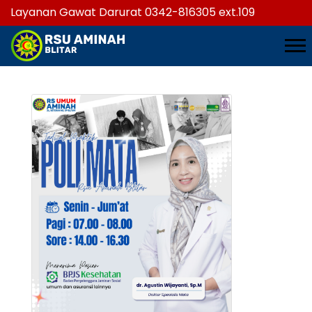
Layanan Gawat Darurat 0342-816305 ext.109